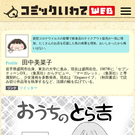
新型コロナウイルスの影響で飲食店のテイクアウト販売が一気に増
加。たくさんのお店を応援した私の体重も増加。おいしかったから悔
いはない。
田中美菜子
岩手県盛岡市出身。東京の大学に進み、現在は盛岡在住。1987年に「セブン
ティーンDX」（集英社）からデビュー。「マーガレット」（集英社）と専
属契約し、少女漫画を多数発表。現在は「Eleganceイブ」（秋田書店）で読
み切り作品等を執筆するなど、活躍の幅を広げている。
ツイッター